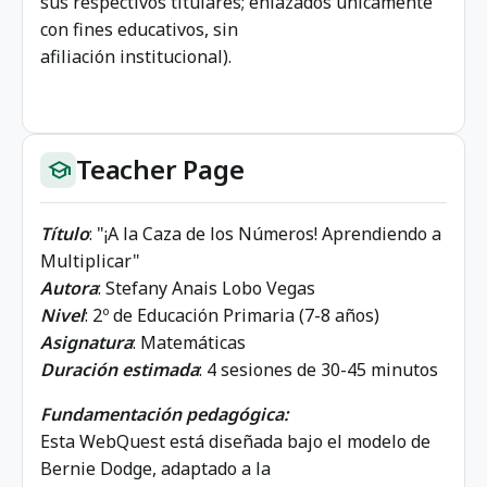
sus respectivos titulares; enlazados únicamente
con fines educativos, sin
afiliación institucional).
Teacher Page
school
Título
: "¡A la Caza de los Números! Aprendiendo a
Multiplicar"
Autora
: Stefany Anais Lobo Vegas
Nivel
: 2º de Educación Primaria (7-8 años)
Asignatura
: Matemáticas
Duración estimada
: 4 sesiones de 30-45 minutos
Fundamentación pedagógica:
Esta WebQuest está diseñada bajo el modelo de
Bernie Dodge, adaptado a la